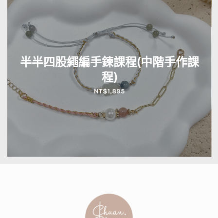
半半四股繩編手鍊課程(中階手作課
程)
NT$
1,895