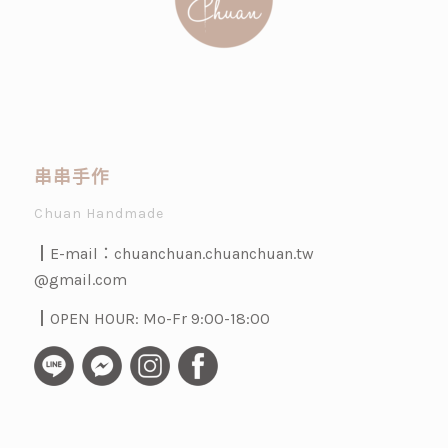
串串手作
Chuan Handmade
┃E-mail：
chuanchuan.chuanchuan.tw
@gmail.com
┃OPEN HOUR: Mo-Fr 9:00-18:00