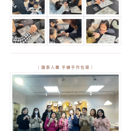
｜國泰人壽 手鍊手作包場｜