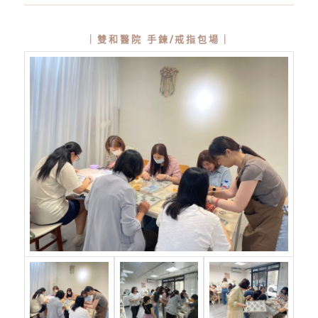
｜雙和醫院 手鍊/戒指包場｜