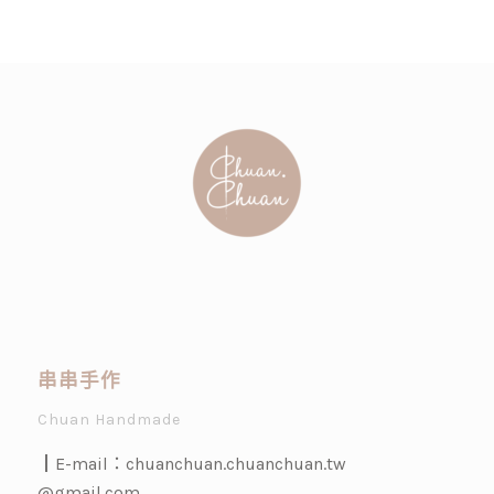
串串手作
Chuan Handmade
┃E-mail：
chuanchuan.chuanchuan.tw
@gmail.com