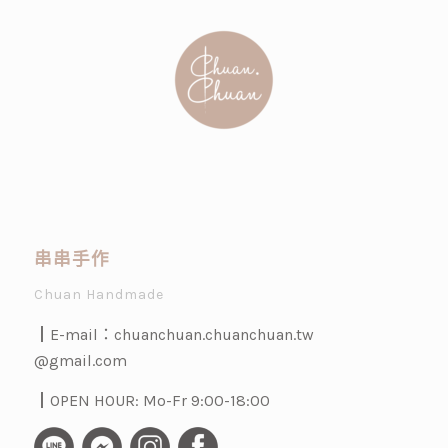
串串手作
Chuan Handmade
┃E-mail：
chuanchuan.chuanchuan.tw
@gmail.com
┃OPEN HOUR: Mo-Fr 9:00-18:00