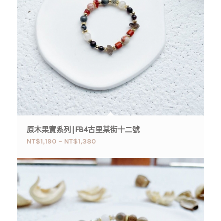
原木果實系列 | FB4古里某街十二號
NT$
1,190
–
NT$
1,380