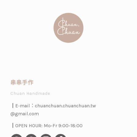
串串手作
Chuan Handmade
┃E-mail：
chuanchuan.chuanchuan.tw
@gmail.com
┃OPEN HOUR: Mo-Fr 9:00-18:00