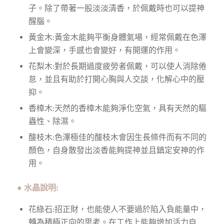
子。除了帶著一股淡淡清香，於佩戴時也可以提神
醒腦。
黃金木:黃金木能夠平衡身體氣場，經常佩戴在色澤
上會變深，手感也會變好，有開運的作用。
花梨木:對於長期過度疲勞者佩戴，可以使人消除倦
怠，並且有助於打開心胸與人交談，化解心中的壓
抑。
香樟木:天然的香樟木能夠淨化空氣，具有天然的驅
蟲性、除濕。
酸枝木:色澤極佳的酸枝木會因生長條件而有不同的
顏色，自身散發出淡香能夠提神並且鎮定安神的作
用。
● 水晶說明
:
花綠石:招正財，也能使人不要過於陷入負能量中，
轉為積極正向的思考。在工作上能夠增加活力自