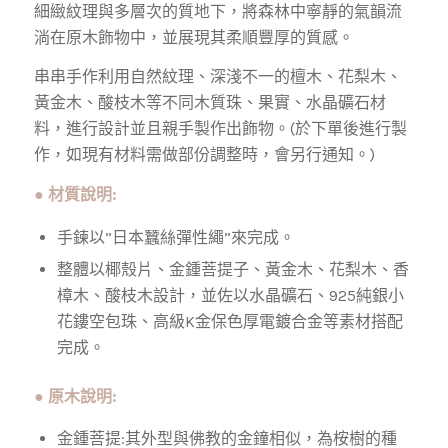
細緻紋理與多層次的質地下，將森林中寧靜的氣韻流
淌在原木飾物中，並展現其柔順豐厚的質感。
串串手作利用自然紋理、深淺不一的檀木、花梨木、
黃金木、酸枝木等不同木質珠、果實、水晶礦石材
料，進行設計並且親手製作出飾物。(於下單後進行製
作，如現有材料需做部份調整時，會另行通知。)
● 材質說明
:
手鍊以”日本蠶絲彈性繩”來完成。
整體以椰殼片、金鍾菩提子、黃金木、花梨木、香
樟木、酸枝木設計，並佐以水晶礦石、925純銀小
花鏤空包珠、高級K金保色厚電鍍合金等素材搭配
完成。
● 原木說明
:
金鍾菩提:其外型與佛教的金鐘相似，為桉樹的種