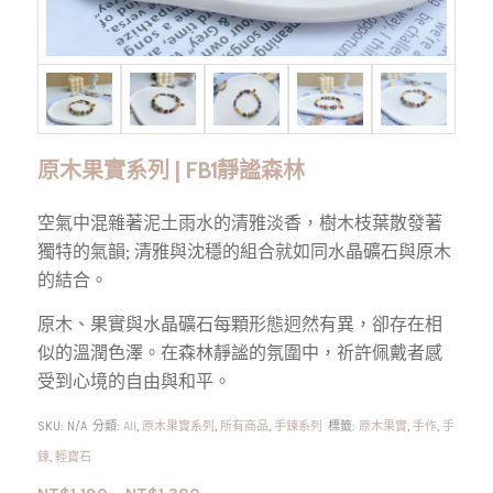
原木果實系列 | FB1靜謐森林
空氣中混雜著泥土雨水的清雅淡香，樹木枝葉散發著
獨特的氣韻; 清雅與沈穩的組合就如同水晶礦石與原木
的結合。
原木、果實與水晶礦石每顆形態迥然有異，卻存在相
似的溫潤色澤。在森林靜謐的氛圍中，祈許佩戴者感
受到心境的自由與和平。
SKU:
N/A
分類:
All
,
原木果實系列
,
所有商品
,
手鍊系列
標籤:
原木果實
,
手作
,
手
鍊
,
輕寶石