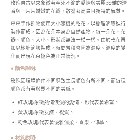
玫瑰自古以來象徵著至死不渝的愛情與美麗;淡雅的清
香與一片片嬌嫩的花瓣，散發著高貴且獨特的氣質。
串串手作飾物使用大小隨機的乾花，以樹脂滴膠進行
製作而成，因為花朵本身為自然產物，每一朵花、花
瓣、顏色、大小、形狀都無法一模一樣。由於乾花再
加以樹脂滴膠製成，時間累積會因為濕度、溫度的變
化而出現花朵褪色為正常情況。
● 顏色說明:
玫瑰因環境條件不同導致生長顏色有所不同，而每種
顏色都有著與眾不同的美感。
紅玫瑰:象徵熱情浪漫的愛情、也代表著希望。
黃玫瑰:象徵友誼、祝賀。
粉色玫瑰:代表著優雅溫柔、喜樂、仰慕。
●
材質說明: