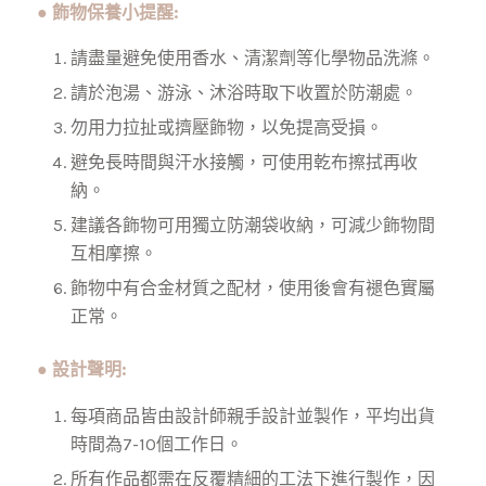
●
飾物保養小提醒:
請盡量避免使用香水、清潔劑等化學物品洗滌。
請於泡湯、游泳、沐浴時取下收置於防潮處。
勿用力拉扯或擠壓飾物，以免提高受損。
避免長時間與汗水接觸，可使用乾布擦拭再收
納。
建議各飾物可用獨立防潮袋收納，可減少飾物間
互相摩擦。
飾物中有合金材質之配材，使用後會有褪色實屬
正常。
●
設計聲明:
每項商品皆由設計師親手設計並製作，平均出貨
時間為7-10個工作日。
所有作品都需在反覆精細的工法下進行製作，因