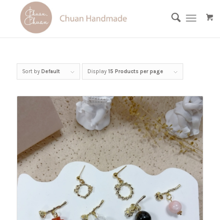
Sort by
Default
Display
15 Products per page