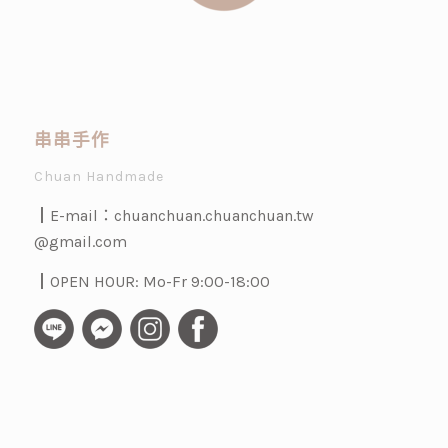
串串手作
Chuan Handmade
┃E-mail：
chuanchuan.chuanchuan.tw
@gmail.com
┃OPEN HOUR: Mo-Fr 9:00-18:00