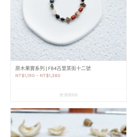
原木果實系列 | FB4古里某街十二號
NT$
1,190
–
NT$
1,380
選擇規格