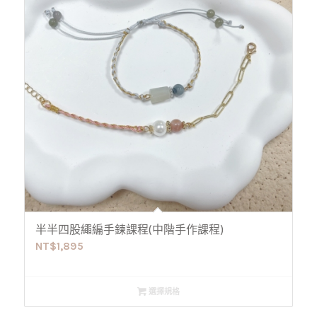
半半四股繩編手鍊課程(中階手作課程)
NT$
1,895
選擇規格