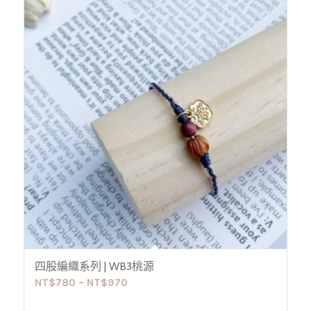
四股編織系列 | WB3桃源
NT$
780
–
NT$
970