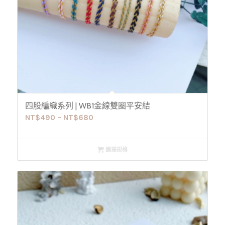
四股編織系列 | WB1金線雙圈平安結
NT$
490
–
NT$
680
選擇規格