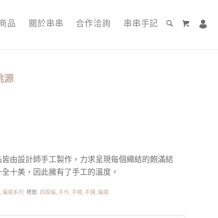
商品
關於串串
合作洽詢
串串手記
桃源
品皆由設計師手工製作，力求呈現每個繩結的飽滿結
十全十美，因此擁有了手工的溫度。
列
,
編織系列
標籤:
四股編
,
手作
,
手繩
,
手鍊
,
編織