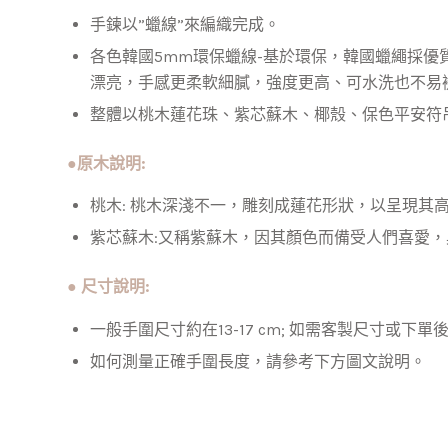
手鍊以”蠟線”來編織完成。
各色韓國5mm環保蠟線-基於環保，韓國蠟繩採
漂亮，手感更柔軟細膩，強度更高、可水洗也不易
整體以桃木蓮花珠、紫芯蘇木、椰殼、保色平安符
●原木說明
:
桃木: 桃木深淺不一，雕刻成蓮花形狀，以呈現
紫芯蘇木:又稱紫蘇木，因其顏色而備受人們喜愛
● 尺寸說明:
一般手圍尺寸約在13-17 cm; 如需客製尺寸或
如何測量正確手圍長度，請參考下方圖文說明。