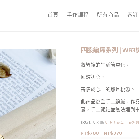
首頁
手作課程
所有商品
客訂
四股編織系列 | WB3
將繁複的生活簡單化，
回歸初心，
寄情於心中的那片桃源。
此商品為全手工編織，作
實，手工繩結並無法達到
SKU:
N/A
分類:
All
,
所有商品
,
手鍊系
NT$
780
–
NT$
970