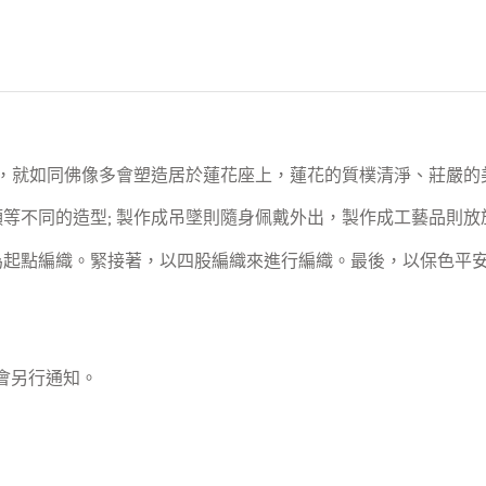
徵，就如同佛像多會塑造居於蓮花座上，蓮花的質樸清淨、莊嚴的
等不同的造型; 製作成吊墜則隨身佩戴外出，製作成工藝品則放
為起點編織。緊接著，以四股編織來進行編織。最後，以保色平
會另行通知。