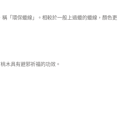
，稱「環保蠟線」。相較於一般上過蠟的蠟線，顏色更
信桃木具有避邪祈福的功效。