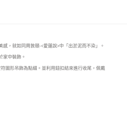
美感，就如同周敦頤-<愛蓮說>中「出淤泥而不染」。
於家中裝飾。
安符圖形吊飾為點綴。並利用鈕扣結來進行收尾，佩戴