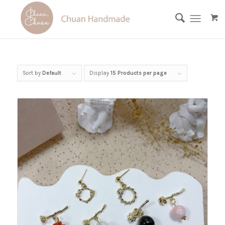
Sort by
Default
Display
15 Products per page