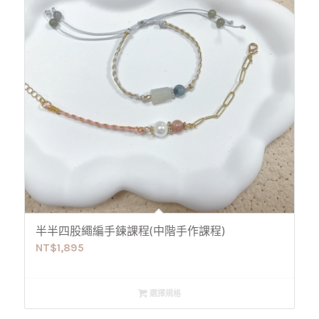
半半四股繩編手鍊課程(中階手作課程)
NT$
1,895
選擇規格