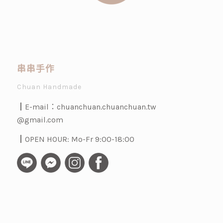
串串手作
Chuan Handmade
┃E-mail：
chuanchuan.chuanchuan.tw
@gmail.com
┃OPEN HOUR: Mo-Fr 9:00-18:00