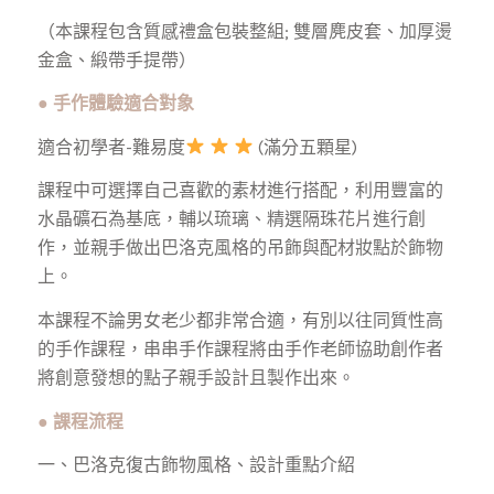
（本課程包含質感禮盒包裝整組; 雙層麂皮套、加厚燙
金盒、緞帶手提帶）
●
手作體驗適合對象
適合初學者-難易度
(滿分五顆星)
課程中可選擇自己喜歡的素材進行搭配，利用豐富的
水晶礦石為基底，輔以琉璃、精選隔珠花片進行創
作，並親手做出巴洛克風格的吊飾與配材妝點於飾物
上。
本課程不論男女老少都非常合適，有別以往同質性高
的手作課程，串串手作課程將由手作老師協助創作者
將創意發想的點子親手設計且製作出來。
●
課程流程
一、巴洛克復古飾物風格、設計重點介紹