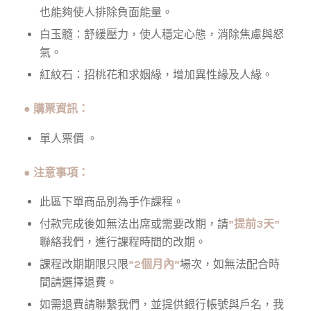
也能夠使人排除負面能量。
白玉髓：舒緩壓力，使人穩定心態，消除焦慮與怒
氣。
紅紋石：招桃花和求姻緣，增加異性緣及人緣。
●
購票資訊：
單人票價 。
●
注意事項：
此區下單商品別為手作課程。
付款完成後如無法出席或需要改期，
請
”提前3天”
聯絡我們
，進行課程時間的改期。
課程改期期限
只限
”2個月內”
場次
，如無法配合時
間請選擇退費。
如需退費請聯繫我們，並提供銀行帳號與戶名，我