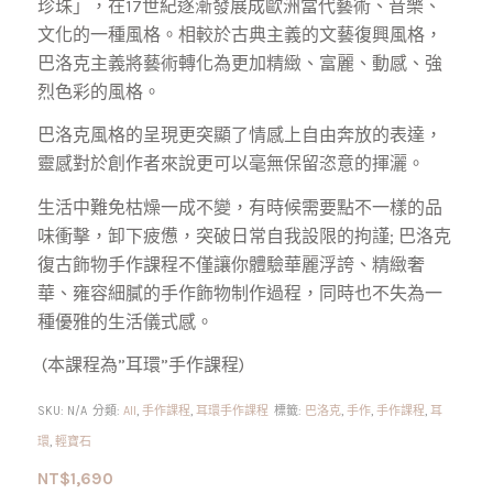
珍珠」，在17世紀逐漸發展成歐洲當代藝術、音樂、
文化的一種風格。相較於古典主義的文藝復興風格，
巴洛克主義將藝術轉化為更加精緻、富麗、動感、強
烈色彩的風格。
巴洛克風格的呈現更突顯了情感上自由奔放的表達，
靈感對於創作者來說更可以毫無保留恣意的揮灑。
生活中難免枯燥一成不變，有時候需要點不一樣的品
味衝擊，卸下疲憊，突破日常自我設限的拘謹; 巴洛克
復古飾物手作課程不僅讓你體驗華麗浮誇、精緻奢
華、雍容細膩的手作飾物制作過程，同時也不失為一
種優雅的生活儀式感。
(本課程為”耳環”手作課程)
SKU:
N/A
分類:
All
,
手作課程
,
耳環手作課程
標籤:
巴洛克
,
手作
,
手作課程
,
耳
環
,
輕寶石
NT$
1,690