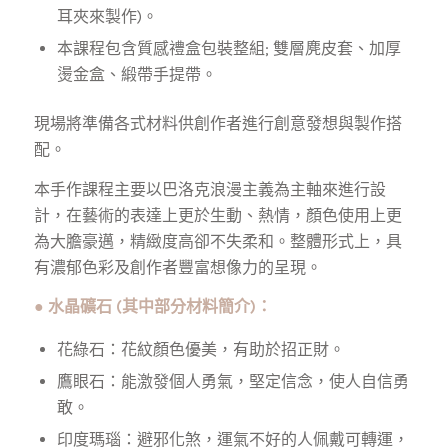
耳夾來製作)。
本課程包含質感禮盒包裝整組; 雙層麂皮套、加厚
燙金盒、緞帶手提帶。
現場將準備各式材料供創作者進行創意發想與製作搭
配。
本手作課程主要以巴洛克浪漫主義為主軸來進行設
計，在藝術的表達上更於生動、熱情，顏色使用上更
為大膽豪邁，精緻度高卻不失柔和。整體形式上，具
有濃郁色彩及創作者豐富想像力的呈現。
●
水晶礦石 (其中部分材料簡介)：
花綠石：花紋顏色優美，有助於招正財。
鷹眼石：能激發個人勇氣，堅定信念，使人自信勇
敢。
印度瑪瑙：避邪化煞，運氣不好的人佩戴可轉運，