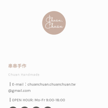
串串手作
Chuan Handmade
┃E-mail：
chuanchuan.chuanchuan.tw
@gmail.com
┃OPEN HOUR: Mo-Fr 9:00-18:00