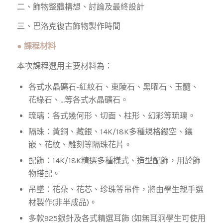
二、飾物整體構想、討論及最終設計
三、巴洛克復古飾物製作時間
●
課程材料
本次課程選用主要材料為：
各式水晶礦石-紅紋石、東陵石、黑曜石、玉髓、
花綠石、…等各式水晶礦石。
琉璃：各式幾何形、切面、柱形、幻彩等琉璃。
隔珠：黃銅、藏銀、14K/18K多種規格鏤空、鑲
嵌、花紋、雕刻等隔珠花片。
配飾：14K/18K精選多種樣式、造型配飾，用於飾
物搭配。
吊墜：花朵、花芯、珍珠等吊件，將由學生親手選
材製作(非半成品)。
多款925銀針及各式精選耳飾 (如無耳泂學生可使用