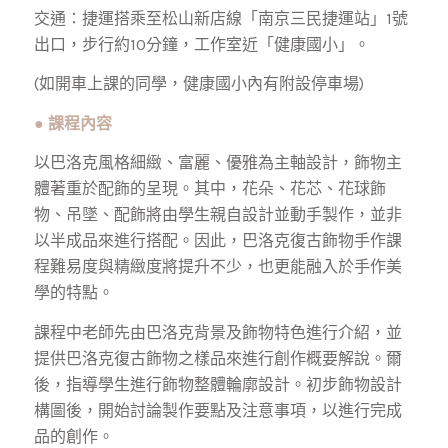
交通：捷運搭乘至松山新店線「南京三民捷運站」1號
出口，步行約10分鐘，工作室近「健康國小」。
(如開車上課的同學，健康國小內有附設停車場)
●
課程內容
以巴洛克風格細緻、富麗、優雅為主軸設計，飾物主
體著重於配飾的呈現。其中，花朵、花芯、花球飾
物、吊墜、配飾將由學生親自設計並動手製作，並非
以半成品來進行搭配。因此，巴洛克復古飾物手作課
程難易度與精緻度將提升不少，也更能融入於手作美
學的特點。
課程中老師先由巴洛克背景及飾物特色進行介紹，並
提供巴洛克復古飾物之樣品來進行創作概要解說。爾
後，指導學生進行飾物整體輪廓設計。初步飾物設計
構圖後，開始討論製作要點及注意事項，以進行完成
品的創作。