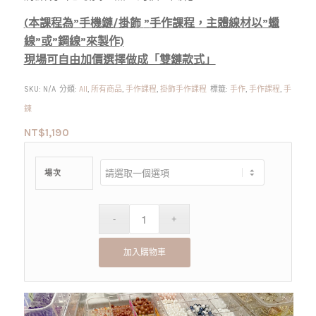
(
本課程為
”手機鏈/掛飾
”
手作課程，主體線材以
”蠟
線
”或”鋼線”
來製作
)
現場可自由加價選擇做成「雙鏈款式」
SKU:
N/A
分類:
All
,
所有商品
,
手作課程
,
掛飾手作課程
標籤:
手作
,
手作課程
,
手
鍊
NT$
1,190
場次
加入購物車