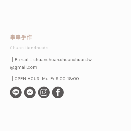
串串手作
Chuan Handmade
┃E-mail：
chuanchuan.chuanchuan.tw
@gmail.com
┃OPEN HOUR: Mo-Fr 9:00-18:00