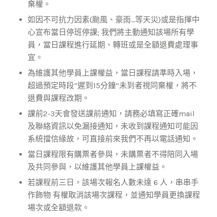
棄權。
如因不可抗力因素(颱風、豪雨…等天災)或是指揮中
心宣布當日停班停課; 我們將主動通知該場所有學
員，當日課程進行延期、轉班或是全額退費處理事
宜。
為維護其他學員上課權益，當日課程請準時入場，
超過預定時段”遲到15分鐘”未到者視同棄權，將不
退費與課程改期。
課前2-3天會發送課前通知，請務必填寫正確mail
及聯絡資訊以免漏接通知，未收到課程通知可能因
系統擋信緣故，可直接前來我們不再以電話通知。
當日課程限有購票者參與，未購票者不得陪同入場
及共同參與，以維護其他學員上課權益。
若課程前三日，該場次報名人數未達 6 人，串串手
作飾物 有權取消該場次課程，並通知學員更換課程
場次或全額退款。