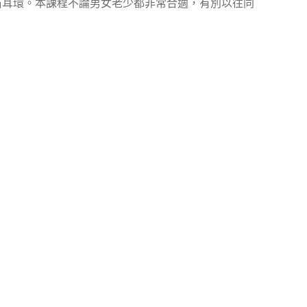
石耳環。本課程不論男女老少都非常合適，有別以往同