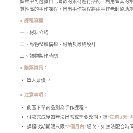
課程中可選擇自己喜歡的素材進行搭配，利用豐富的
質性高的手作課程，串串手作課程將由手作老師協助
●
課程流程
一、材料介紹
二、飾物整體構想、討論及最終設計
三、飾物製作時間
●
購票資訊：
單人票價 。
●
注意事項：
此區下單商品別為手作課程。
付款完成後如無法出席或需要改期，
請
”提前3天”
課程改期期限
只限
”2個月內”
場次
，如無法配合時