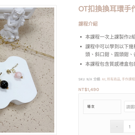
OT扣換換耳環手
課程介紹
本課程一次上課製作2
課程中可以學到以下幾種
頭、斜口鉗、圓頭鉗、
本課程包含質感禮盒包
SKU:
N/A
分類:
All
,
所有商品
,
手作課
NT$
1,490
場次