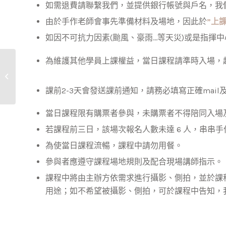
如需退費請聯繫我們，並提供銀行帳號與戶名，我
由於手作老師會事先準備材料及場地，因此於
”上
如因不可抗力因素(颱風、豪雨…等天災)或是指揮
為維護其他學員上課權益，當日課程請準時入場，超
斑斕串珠別針手作課程
(初階手作課程)
課前2-3天會發送課前通知，請務必填寫正確ma
當日課程限有購票者參與，未購票者不得陪同入場
若課程前三日，該場次報名人數未達 6 人，串串
為使當日課程流暢，課程中請勿用餐。
參與者應遵守課程場地規則及配合現場講師指示。
課程中將由主辦方依需求進行攝影、側拍，並於課
用途；如不希望被攝影、側拍，可於課程中告知，