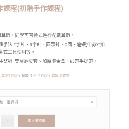
作課程(初階手作課程)
組耳環，同學可替換式進行配戴耳環。
手法:T字針、9字針、圓頭針、C圈、龍蝦扣或OT扣
各式工具使用等。
裝整組; 雙層麂皮套、加厚燙金盒、緞帶手提帶。
程
,
耳環手作課程
標籤:
手作
,
手作課程
,
耳環
,
輕寶石
加入購物車