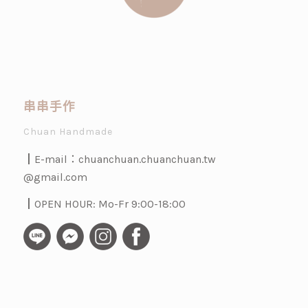
串串手作
Chuan Handmade
┃E-mail：
chuanchuan.chuanchuan.tw
@gmail.com
┃OPEN HOUR: Mo-Fr 9:00-18:00