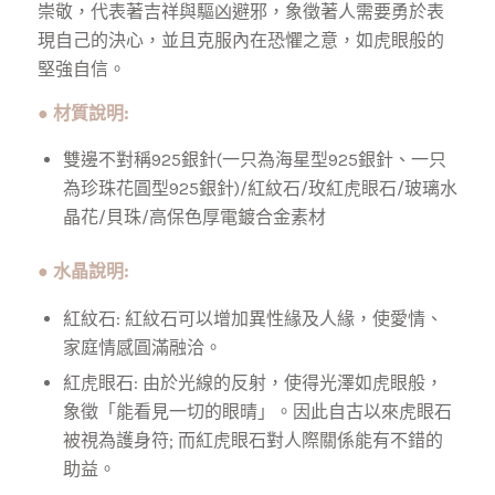
崇敬，代表著吉祥與驅凶避邪，象徵著人需要勇於表
現自己的決心，並且克服內在恐懼之意，如虎眼般的
堅強自信。
● 材質說明:
雙邊不對稱925銀針(一只為海星型925銀針、一只
為珍珠花圓型925銀針)/紅紋石/玫紅虎眼石/玻璃水
晶花/貝珠/高保色厚電鍍合金素材
● 水晶說明:
紅紋石:
紅紋石可以增加異性緣及人緣，使愛情、
家庭情感圓滿融洽。
紅虎眼石:
由於光線的反射，使得光澤如虎眼般，
象徵「能看見一切的眼晴」。因此自古以來虎眼石
被視為護身符; 而紅虎眼石對人際關係能有不錯的
助益。