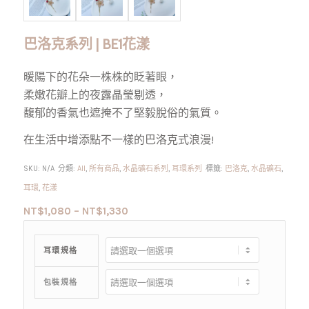
巴洛克系列 | BE1花漾
暖陽下的花朵一株株的眨著眼，
柔嫩花瓣上的夜露晶瑩剔透，
馥郁的香氣也遮掩不了堅毅脫俗的氣質。
在生活中增添點不一樣的巴洛克式浪漫!
SKU:
N/A
分類:
All
,
所有商品
,
水晶礦石系列
,
耳環系列
標籤:
巴洛克
,
水晶礦石
,
耳環
,
花漾
NT$
1,080
–
NT$
1,330
耳環規格
包裝規格