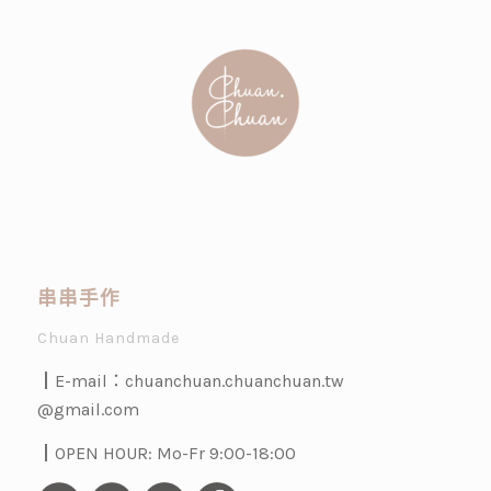
串串手作
Chuan Handmade
┃E-mail：
chuanchuan.chuanchuan.tw
@gmail.com
┃OPEN HOUR: Mo-Fr 9:00-18:00