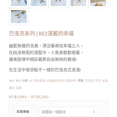
巴洛克系列 | BE2湛藍的幸福
幽藍無邊的浩瀚，漂泊著尋找幸福之人，
在純淨無瑕的湛藍中，人魚高歌歡唱著，
優美旋律中傾訴著那自由無拘的靈魂!
在生活中增添點不一樣的巴洛克式浪漫!
SKU:
N/A
分類:
All
,
所有商品
,
水晶礦石系列
,
耳環系列
標籤:
巴洛克
,
手作
,
水晶
礦石
,
耳環
NT$
1,080
–
NT$
1,330
耳環規格