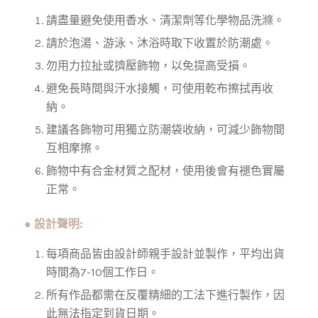
請盡量避免使用香水、清潔劑等化學物品洗滌。
請於泡湯、游泳、沐浴時取下收置於防潮處。
勿用力拉扯或擠壓飾物，以免提高受損。
避免長時間與汗水接觸，可使用乾布擦拭再收
納。
建議各飾物可用獨立防潮袋收納，可減少飾物間
互相摩擦。
飾物中有合金材質之配材，使用後會有褪色實屬
正常。
● 設計聲明:
每項商品皆由設計師親手設計並製作，平均出貨
時間為7-10個工作日。
所有作品都需在反覆精細的工法下進行製作，因
此無法指定到貨日期。