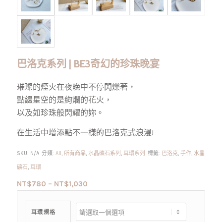
巴洛克系列 | BE3奇幻的珍珠晚宴
璀璨的煙火在夜晚中不停閃爍著，
點綴星空的是絢爛的花火，
以及如珍珠般閃耀的妳。
在生活中增添點不一樣的巴洛克式浪漫!
SKU:
N/A
分類:
All
,
所有商品
,
水晶礦石系列
,
耳環系列
標籤:
巴洛克
,
手作
,
水晶
礦石
,
耳環
NT$
780
–
NT$
1,030
耳環規格