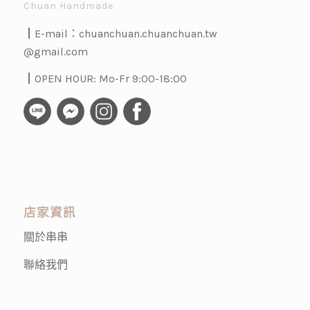
Chuan Handmade
┃E-mail：
chuanchuan.chuanchuan.tw
@gmail.com
┃OPEN HOUR: Mo-Fr 9:00-18:00
店家資訊
關於串串
聯絡我們