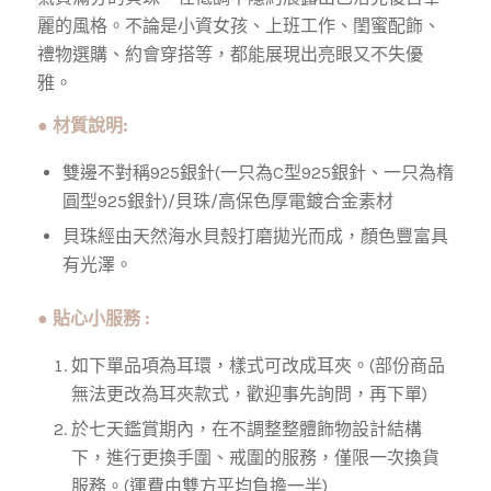
麗的風格。不論是小資女孩、上班工作、閨蜜配飾、
禮物選購、約會穿搭等，都能展現出亮眼又不失優
雅。
● 材質說明:
雙邊不對稱925銀針(一只為C型925銀針、一只為楕
圓型925銀針)/貝珠/高保色厚電鍍合金素材
貝珠經由天然海水貝殼打磨拋光而成，顏色豐富具
有光澤。
● 貼心小服務 :
如下單品項為耳環，樣式可改成耳夾。(部份商品
無法更改為耳夾款式，歡迎事先詢問，再下單)
於七天鑑賞期內，在不調整整體飾物設計結構
下，進行更換手圍、戒圍的服務，僅限一次換貨
服務。(運費由雙方平均負擔一半)