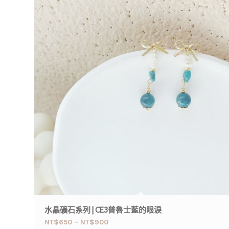
水晶礦石系列 | CE3普魯士藍的眼淚
NT$
650
–
NT$
900