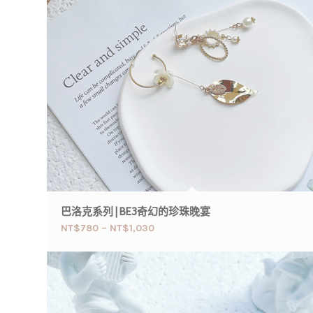
巴洛克系列 | BE3奇幻的珍珠晚宴
NT$
780
–
NT$
1,030