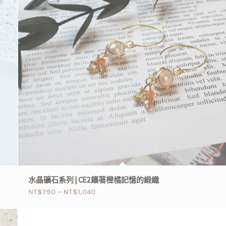
水晶礦石系列 | CE2鑲著橙橘記憶的緞織
NT$
790
–
NT$
1,040