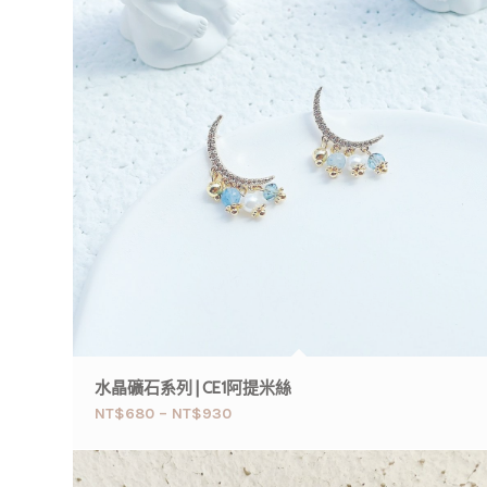
水晶礦石系列 | CE1阿提米絲
NT$
680
–
NT$
930