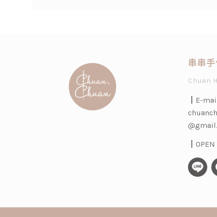
串串手
Chuan 
┃E-mai
chuanch
@gmail
┃OPEN H